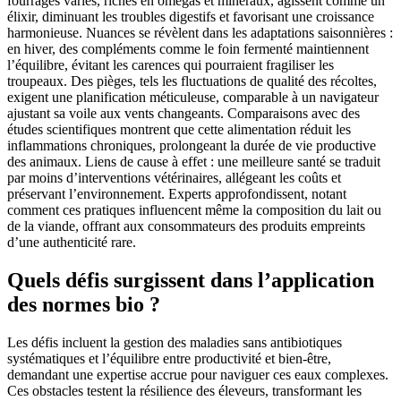
fourrages variés, riches en omégas et minéraux, agissent comme un
élixir, diminuant les troubles digestifs et favorisant une croissance
harmonieuse. Nuances se révèlent dans les adaptations saisonnières :
en hiver, des compléments comme le foin fermenté maintiennent
l’équilibre, évitant les carences qui pourraient fragiliser les
troupeaux. Des pièges, tels les fluctuations de qualité des récoltes,
exigent une planification méticuleuse, comparable à un navigateur
ajustant sa voile aux vents changeants. Comparaisons avec des
études scientifiques montrent que cette alimentation réduit les
inflammations chroniques, prolongeant la durée de vie productive
des animaux. Liens de cause à effet : une meilleure santé se traduit
par moins d’interventions vétérinaires, allégeant les coûts et
préservant l’environnement. Experts approfondissent, notant
comment ces pratiques influencent même la composition du lait ou
de la viande, offrant aux consommateurs des produits empreints
d’une authenticité rare.
Quels défis surgissent dans l’application
des normes bio ?
Les défis incluent la gestion des maladies sans antibiotiques
systématiques et l’équilibre entre productivité et bien-être,
demandant une expertise accrue pour naviguer ces eaux complexes.
Ces obstacles testent la résilience des éleveurs, transformant les