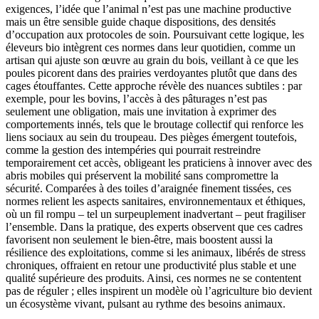
exigences, l’idée que l’animal n’est pas une machine productive
mais un être sensible guide chaque dispositions, des densités
d’occupation aux protocoles de soin. Poursuivant cette logique, les
éleveurs bio intègrent ces normes dans leur quotidien, comme un
artisan qui ajuste son œuvre au grain du bois, veillant à ce que les
poules picorent dans des prairies verdoyantes plutôt que dans des
cages étouffantes. Cette approche révèle des nuances subtiles : par
exemple, pour les bovins, l’accès à des pâturages n’est pas
seulement une obligation, mais une invitation à exprimer des
comportements innés, tels que le broutage collectif qui renforce les
liens sociaux au sein du troupeau. Des pièges émergent toutefois,
comme la gestion des intempéries qui pourrait restreindre
temporairement cet accès, obligeant les praticiens à innover avec des
abris mobiles qui préservent la mobilité sans compromettre la
sécurité. Comparées à des toiles d’araignée finement tissées, ces
normes relient les aspects sanitaires, environnementaux et éthiques,
où un fil rompu – tel un surpeuplement inadvertant – peut fragiliser
l’ensemble. Dans la pratique, des experts observent que ces cadres
favorisent non seulement le bien-être, mais boostent aussi la
résilience des exploitations, comme si les animaux, libérés de stress
chroniques, offraient en retour une productivité plus stable et une
qualité supérieure des produits. Ainsi, ces normes ne se contentent
pas de réguler ; elles inspirent un modèle où l’agriculture bio devient
un écosystème vivant, pulsant au rythme des besoins animaux.