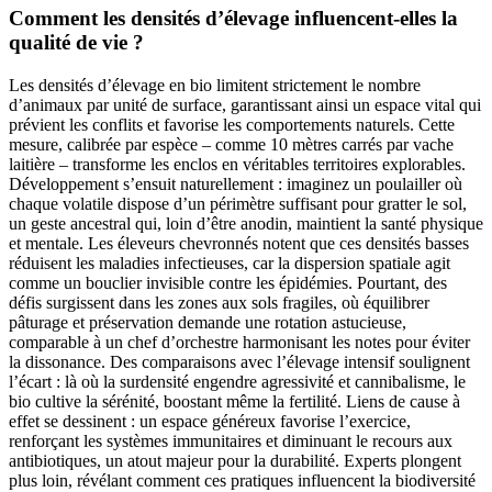
Comment les densités d’élevage influencent-elles la
qualité de vie ?
Les densités d’élevage en bio limitent strictement le nombre
d’animaux par unité de surface, garantissant ainsi un espace vital qui
prévient les conflits et favorise les comportements naturels. Cette
mesure, calibrée par espèce – comme 10 mètres carrés par vache
laitière – transforme les enclos en véritables territoires explorables.
Développement s’ensuit naturellement : imaginez un poulailler où
chaque volatile dispose d’un périmètre suffisant pour gratter le sol,
un geste ancestral qui, loin d’être anodin, maintient la santé physique
et mentale. Les éleveurs chevronnés notent que ces densités basses
réduisent les maladies infectieuses, car la dispersion spatiale agit
comme un bouclier invisible contre les épidémies. Pourtant, des
défis surgissent dans les zones aux sols fragiles, où équilibrer
pâturage et préservation demande une rotation astucieuse,
comparable à un chef d’orchestre harmonisant les notes pour éviter
la dissonance. Des comparaisons avec l’élevage intensif soulignent
l’écart : là où la surdensité engendre agressivité et cannibalisme, le
bio cultive la sérénité, boostant même la fertilité. Liens de cause à
effet se dessinent : un espace généreux favorise l’exercice,
renforçant les systèmes immunitaires et diminuant le recours aux
antibiotiques, un atout majeur pour la durabilité. Experts plongent
plus loin, révélant comment ces pratiques influencent la biodiversité