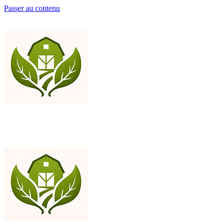
Passer au contenu
Ajoutez votre contenu ici
Ajoutez votre contenu ici
BioFerme
Vente directe de viandes bio issues de ferme avec recettes de cuisine
fermière