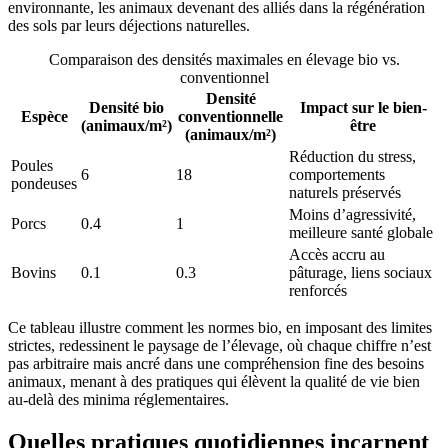
environnante, les animaux devenant des alliés dans la régénération
des sols par leurs déjections naturelles.
Comparaison des densités maximales en élevage bio vs.
conventionnel
Densité
Densité bio
Impact sur le bien-
Espèce
conventionnelle
(animaux/m²)
être
(animaux/m²)
Réduction du stress,
Poules
6
18
comportements
pondeuses
naturels préservés
Moins d’agressivité,
Porcs
0.4
1
meilleure santé globale
Accès accru au
Bovins
0.1
0.3
pâturage, liens sociaux
renforcés
Ce tableau illustre comment les normes bio, en imposant des limites
strictes, redessinent le paysage de l’élevage, où chaque chiffre n’est
pas arbitraire mais ancré dans une compréhension fine des besoins
animaux, menant à des pratiques qui élèvent la qualité de vie bien
au-delà des minima réglementaires.
Quelles pratiques quotidiennes incarnent