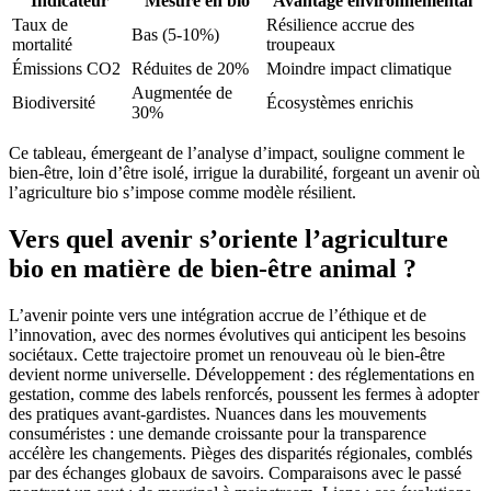
Indicateur
Mesure en bio
Avantage environnemental
Taux de
Résilience accrue des
Bas (5-10%)
mortalité
troupeaux
Émissions CO2
Réduites de 20%
Moindre impact climatique
Augmentée de
Biodiversité
Écosystèmes enrichis
30%
Ce tableau, émergeant de l’analyse d’impact, souligne comment le
bien-être, loin d’être isolé, irrigue la durabilité, forgeant un avenir où
l’agriculture bio s’impose comme modèle résilient.
Vers quel avenir s’oriente l’agriculture
bio en matière de bien-être animal ?
L’avenir pointe vers une intégration accrue de l’éthique et de
l’innovation, avec des normes évolutives qui anticipent les besoins
sociétaux. Cette trajectoire promet un renouveau où le bien-être
devient norme universelle. Développement : des réglementations en
gestation, comme des labels renforcés, poussent les fermes à adopter
des pratiques avant-gardistes. Nuances dans les mouvements
consuméristes : une demande croissante pour la transparence
accélère les changements. Pièges des disparités régionales, comblés
par des échanges globaux de savoirs. Comparaisons avec le passé