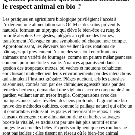
le respect animal en bio ?
Les pratiques en agriculture biologique privilégient l’accès à
l’extérieur, une alimentation sans OGM et des soins préventifs
naturels, formant un triptyque qui élève le bien-être au rang de
priorité absolue. Ces gestes, intégrés au rythme des fermes,
transforment l’élevage en une symphonie où chaque note compte.
Approfondissant, les éleveurs bio veillent à des rotations de
pâturages qui préviennent l’usure des sols tout en offrant aux
animaux une variété de fourrages, comme un peintre mélangeant ses
couleurs pour une toile vivante. Nuances apparaissent dans la
gestion des troupeaux mixtes, où vaches et moutons cohabitent,
enrichissant mutuellement leurs environnements par des interactions
qui stimulent l’instinct grégaire. Pièges guettent, tels les parasites
saisonniers, contrés non par des chimiques agressifs mais par des
remèdes herbeux, demandant une vigilance accrue comparable à un
gardien veillant sur un trésor fragile. Comparaisons avec des
pratiques ancestrales révèlent des liens profonds : l’agriculture bio
ravive des méthodes oubliées, comme le paillage naturel qui offre un
lit confortable, réduisant les plaies et favorisant le repos. Liens
causaux émergent : une alimentation riche en herbes sauvages
booste la vitalité, se traduisant par une lait plus nutritif et une
longévité accrue des bêtes. Experts soulignent que ces routines ne
sont pas isolées ; elles tissent un réseau où le bien-être animal