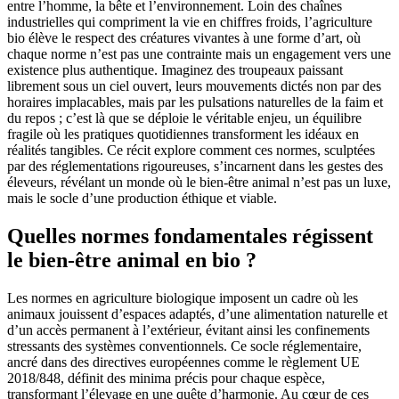
entre l’homme, la bête et l’environnement. Loin des chaînes
industrielles qui compriment la vie en chiffres froids, l’agriculture
bio élève le respect des créatures vivantes à une forme d’art, où
chaque norme n’est pas une contrainte mais un engagement vers une
existence plus authentique. Imaginez des troupeaux paissant
librement sous un ciel ouvert, leurs mouvements dictés non par des
horaires implacables, mais par les pulsations naturelles de la faim et
du repos ; c’est là que se déploie le véritable enjeu, un équilibre
fragile où les pratiques quotidiennes transforment les idéaux en
réalités tangibles. Ce récit explore comment ces normes, sculptées
par des réglementations rigoureuses, s’incarnent dans les gestes des
éleveurs, révélant un monde où le bien-être animal n’est pas un luxe,
mais le socle d’une production éthique et viable.
Quelles normes fondamentales régissent
le bien-être animal en bio ?
Les normes en agriculture biologique imposent un cadre où les
animaux jouissent d’espaces adaptés, d’une alimentation naturelle et
d’un accès permanent à l’extérieur, évitant ainsi les confinements
stressants des systèmes conventionnels. Ce socle réglementaire,
ancré dans des directives européennes comme le règlement UE
2018/848, définit des minima précis pour chaque espèce,
transformant l’élevage en une quête d’harmonie. Au cœur de ces