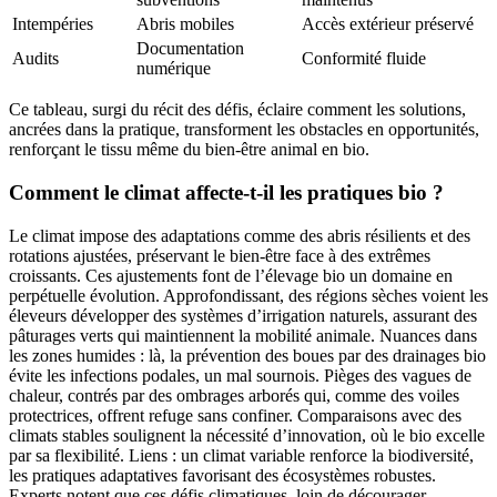
Intempéries
Abris mobiles
Accès extérieur préservé
Documentation
Audits
Conformité fluide
numérique
Ce tableau, surgi du récit des défis, éclaire comment les solutions,
ancrées dans la pratique, transforment les obstacles en opportunités,
renforçant le tissu même du bien-être animal en bio.
Comment le climat affecte-t-il les pratiques bio ?
Le climat impose des adaptations comme des abris résilients et des
rotations ajustées, préservant le bien-être face à des extrêmes
croissants. Ces ajustements font de l’élevage bio un domaine en
perpétuelle évolution. Approfondissant, des régions sèches voient les
éleveurs développer des systèmes d’irrigation naturels, assurant des
pâturages verts qui maintiennent la mobilité animale. Nuances dans
les zones humides : là, la prévention des boues par des drainages bio
évite les infections podales, un mal sournois. Pièges des vagues de
chaleur, contrés par des ombrages arborés qui, comme des voiles
protectrices, offrent refuge sans confiner. Comparaisons avec des
climats stables soulignent la nécessité d’innovation, où le bio excelle
par sa flexibilité. Liens : un climat variable renforce la biodiversité,
les pratiques adaptatives favorisant des écosystèmes robustes.
Experts notent que ces défis climatiques, loin de décourager,