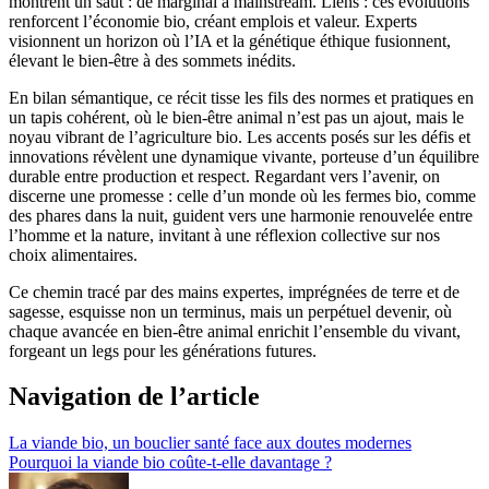
montrent un saut : de marginal à mainstream. Liens : ces évolutions
renforcent l’économie bio, créant emplois et valeur. Experts
visionnent un horizon où l’IA et la génétique éthique fusionnent,
élevant le bien-être à des sommets inédits.
En bilan sémantique, ce récit tisse les fils des normes et pratiques en
un tapis cohérent, où le bien-être animal n’est pas un ajout, mais le
noyau vibrant de l’agriculture bio. Les accents posés sur les défis et
innovations révèlent une dynamique vivante, porteuse d’un équilibre
durable entre production et respect. Regardant vers l’avenir, on
discerne une promesse : celle d’un monde où les fermes bio, comme
des phares dans la nuit, guident vers une harmonie renouvelée entre
l’homme et la nature, invitant à une réflexion collective sur nos
choix alimentaires.
Ce chemin tracé par des mains expertes, imprégnées de terre et de
sagesse, esquisse non un terminus, mais un perpétuel devenir, où
chaque avancée en bien-être animal enrichit l’ensemble du vivant,
forgeant un legs pour les générations futures.
Navigation de l’article
La viande bio, un bouclier santé face aux doutes modernes
Pourquoi la viande bio coûte-t-elle davantage ?