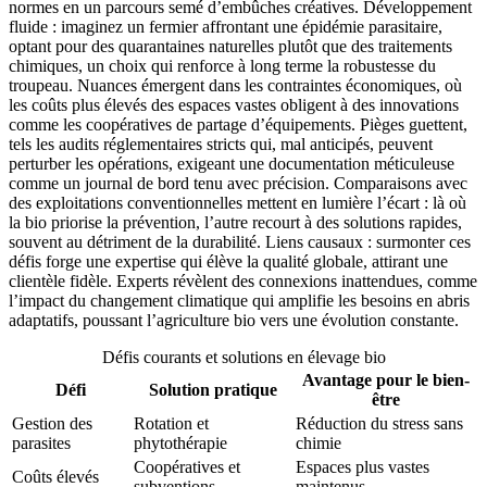
normes en un parcours semé d’embûches créatives. Développement
fluide : imaginez un fermier affrontant une épidémie parasitaire,
optant pour des quarantaines naturelles plutôt que des traitements
chimiques, un choix qui renforce à long terme la robustesse du
troupeau. Nuances émergent dans les contraintes économiques, où
les coûts plus élevés des espaces vastes obligent à des innovations
comme les coopératives de partage d’équipements. Pièges guettent,
tels les audits réglementaires stricts qui, mal anticipés, peuvent
perturber les opérations, exigeant une documentation méticuleuse
comme un journal de bord tenu avec précision. Comparaisons avec
des exploitations conventionnelles mettent en lumière l’écart : là où
la bio priorise la prévention, l’autre recourt à des solutions rapides,
souvent au détriment de la durabilité. Liens causaux : surmonter ces
défis forge une expertise qui élève la qualité globale, attirant une
clientèle fidèle. Experts révèlent des connexions inattendues, comme
l’impact du changement climatique qui amplifie les besoins en abris
adaptatifs, poussant l’agriculture bio vers une évolution constante.
Défis courants et solutions en élevage bio
Avantage pour le bien-
Défi
Solution pratique
être
Gestion des
Rotation et
Réduction du stress sans
parasites
phytothérapie
chimie
Coopératives et
Espaces plus vastes
Coûts élevés
subventions
maintenus