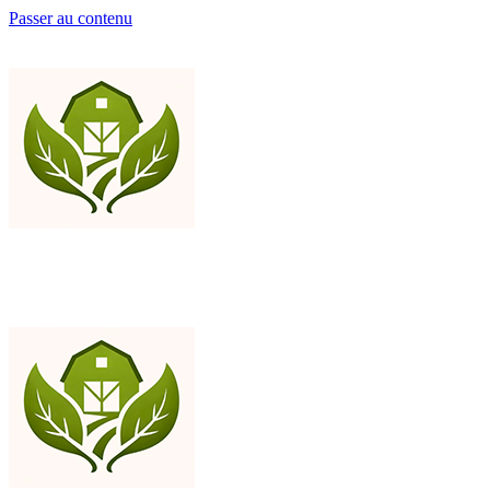
Passer au contenu
Ajoutez votre contenu ici
Ajoutez votre contenu ici
BioFerme
Vente directe de viandes bio issues de ferme avec recettes de cuisine
fermière