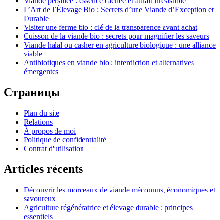
Viande persillée : essence cachée et attrait irrésistible
L’Art de l’Élevage Bio : Secrets d’une Viande d’Exception et
Durable
Visiter une ferme bio : clé de la transparence avant achat
Cuisson de la viande bio : secrets pour magnifier les saveurs
Viande halal ou casher en agriculture biologique : une alliance
viable
Antibiotiques en viande bio : interdiction et alternatives
émergentes
Страницы
Plan du site
Relations
À propos de moi
Politique de confidentialité
Contrat d'utilisation
Articles récents
Découvrir les morceaux de viande méconnus, économiques et
savoureux
Agriculture régénératrice et élevage durable : principes
essentiels