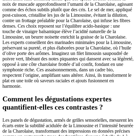
noix de muscade approfondissent l’umami de la Charolaise, agissant
comme des échos subtils plutôt que des cris. Le sel de mer, appliqué
post-cuisson, cristallise les jus de la Limousine, évitant la dilution,
contre un frottage préalable pour la Charolaise, qui infuse les fibres
denses. Ces choix reposent sur l’équilibre acido-basique : une
touche de vinaigre balsamique élève l’acidité naturelle de la
Limousine, un beurre noisette enrichit la graisse de la Charolaise.
Les experts conseillent des marinades minimales pour la Limousine,
préservant sa pureté, et plus élaborées pour la Charolaise, où l’huile
d’olive porte des arômes. Imaginez un filet limousin saupoudré de
poivre vert, libérant des notes piquantes qui dansent avec sa légèreté,
opposé à une côte charolaise frottée d’ail confit, fondant en une
symphonie riche. Ces assaisonnements, dans un cadre bio,
respectent l’origine, amplifiant sans altérer. Ainsi, ils transforment le
plat en une toile où saveurs raciales et ajouts fusionnent en
harmonie.
Comment les dégustations expertes
quantifient-elles ces contrastes ?
Les panels de dégustation, armés de grilles sensorielles, mesurent les
écarts entre la subtilité acidulée de la Limousine et l’intensité beurrée
de la Charolaise, transformant des impressions en données précises