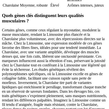
Charolaise
Moyenne, robuste
Élevé
Arômes intenses, juteux
Quels gènes clés distinguent leurs qualités
musculaires ?
Certains gènes, comme ceux régulant la myostatine, modulent la
masse musculaire, rendant la Limousine plus élancée et la
Charolaise plus volumineuse, avec des répercussions directes sur la
mâche. Chez la Limousine, une expression modérée de ces gènes
favorise des fibres fines, idéales pour une tendreté immédiate. La
Charolaise, avec une variante amplifiée, développe des muscles
denses qui, une fois cuits, libèrent une onctuosité persistante. Ces
marqueurs influencent aussi la rétention d’eau, préservant la jutosité
chez la Charolaise tout en conférant à la Limousine une légèreté qui
évite la sécheresse. Les études génétiques révèlent des
polymorphismes spécifiques, où la Limousine excelle en gènes de
collagène faible, facilitant une cuisson rapide sans perte de
moelleux. Inversement, la Charolaise tire parti de variantes
lipidiques qui enrichissent le persillage, transformant chaque tranche
en un réservoir de saveurs fondantes. Dans les élevages bio, ces
traits génétiques s’expriment pleinement, sans masques nutritionnels,
rendant les différences palpables. Imaginez la Limousine comme un
fil tendu d’araignée, fragile mais résistant, contre la Charolaise,
réseau dense de racines ancrées, chacune portant son lot d’essences