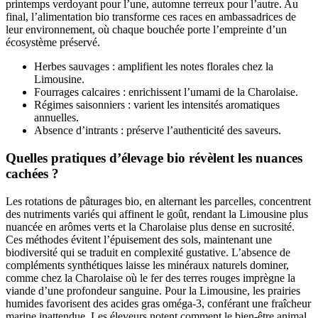
printemps verdoyant pour l’une, automne terreux pour l’autre. Au
final, l’alimentation bio transforme ces races en ambassadrices de
leur environnement, où chaque bouchée porte l’empreinte d’un
écosystème préservé.
Herbes sauvages : amplifient les notes florales chez la
Limousine.
Fourrages calcaires : enrichissent l’umami de la Charolaise.
Régimes saisonniers : varient les intensités aromatiques
annuelles.
Absence d’intrants : préserve l’authenticité des saveurs.
Quelles pratiques d’élevage bio révèlent les nuances
cachées ?
Les rotations de pâturages bio, en alternant les parcelles, concentrent
des nutriments variés qui affinent le goût, rendant la Limousine plus
nuancée en arômes verts et la Charolaise plus dense en sucrosité.
Ces méthodes évitent l’épuisement des sols, maintenant une
biodiversité qui se traduit en complexité gustative. L’absence de
compléments synthétiques laisse les minéraux naturels dominer,
comme chez la Charolaise où le fer des terres rouges imprègne la
viande d’une profondeur sanguine. Pour la Limousine, les prairies
humides favorisent des acides gras oméga-3, conférant une fraîcheur
marine inattendue. Les éleveurs notent comment le bien-être animal,