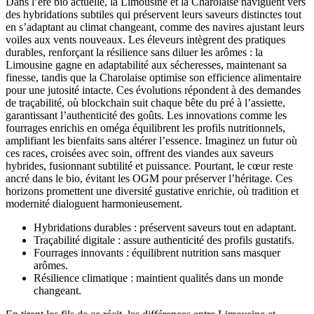
Dans l’ère bio actuelle, la Limousine et la Charolaise naviguent vers
des hybridations subtiles qui préservent leurs saveurs distinctes tout
en s’adaptant au climat changeant, comme des navires ajustant leurs
voiles aux vents nouveaux. Les éleveurs intègrent des pratiques
durables, renforçant la résilience sans diluer les arômes : la
Limousine gagne en adaptabilité aux sécheresses, maintenant sa
finesse, tandis que la Charolaise optimise son efficience alimentaire
pour une jutosité intacte. Ces évolutions répondent à des demandes
de traçabilité, où blockchain suit chaque bête du pré à l’assiette,
garantissant l’authenticité des goûts. Les innovations comme les
fourrages enrichis en oméga équilibrent les profils nutritionnels,
amplifiant les bienfaits sans altérer l’essence. Imaginez un futur où
ces races, croisées avec soin, offrent des viandes aux saveurs
hybrides, fusionnant subtilité et puissance. Pourtant, le cœur reste
ancré dans le bio, évitant les OGM pour préserver l’héritage. Ces
horizons promettent une diversité gustative enrichie, où tradition et
modernité dialoguent harmonieusement.
Hybridations durables : préservent saveurs tout en adaptant.
Traçabilité digitale : assure authenticité des profils gustatifs.
Fourrages innovants : équilibrent nutrition sans masquer
arômes.
Résilience climatique : maintient qualités dans un monde
changeant.