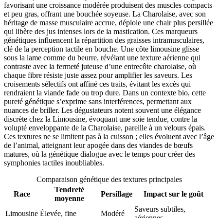
favorisant une croissance modérée produisent des muscles compacts
et peu gras, offrant une bouchée soyeuse. La Charolaise, avec son
héritage de masse musculaire accrue, déploie une chair plus persillée
qui libère des jus intenses lors de la mastication. Ces marqueurs
génétiques influencent la répartition des graisses intramusculaires,
clé de la perception tactile en bouche. Une côte limousine glisse
sous la lame comme du beurre, révélant une texture aérienne qui
contraste avec la fermeté juteuse d’une entrecôte charolaise, où
chaque fibre résiste juste assez pour amplifier les saveurs. Les
croisements sélectifs ont affiné ces traits, évitant les excès qui
rendraient la viande fade ou trop dure. Dans un contexte bio, cette
pureté génétique s’exprime sans interférences, permettant aux
nuances de briller. Les dégustateurs notent souvent une élégance
discrète chez la Limousine, évoquant une soie tendue, contre la
volupté enveloppante de la Charolaise, pareille à un velours épais.
Ces textures ne se limitent pas à la cuisson ; elles évoluent avec l’âge
de l’animal, atteignant leur apogée dans des viandes de bœufs
matures, où la génétique dialogue avec le temps pour créer des
symphonies tactiles inoubliables.
Comparaison génétique des textures principales
Tendreté
Race
Persillage
Impact sur le goût
moyenne
Saveurs subtiles,
Limousine
Élevée, fine
Modéré
aériennes