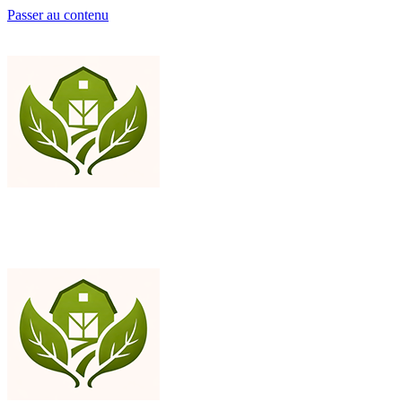
Passer au contenu
Ajoutez votre contenu ici
Ajoutez votre contenu ici
BioFerme
Vente directe de viandes bio issues de ferme avec recettes de cuisine
fermière