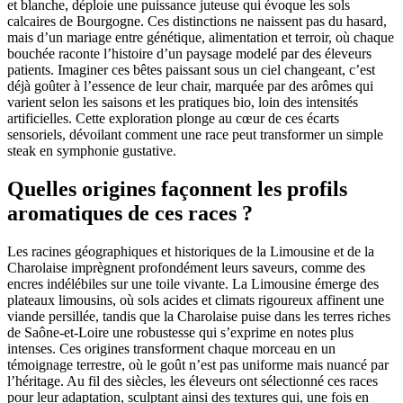
et blanche, déploie une puissance juteuse qui évoque les sols
calcaires de Bourgogne. Ces distinctions ne naissent pas du hasard,
mais d’un mariage entre génétique, alimentation et terroir, où chaque
bouchée raconte l’histoire d’un paysage modelé par des éleveurs
patients. Imaginer ces bêtes paissant sous un ciel changeant, c’est
déjà goûter à l’essence de leur chair, marquée par des arômes qui
varient selon les saisons et les pratiques bio, loin des intensités
artificielles. Cette exploration plonge au cœur de ces écarts
sensoriels, dévoilant comment une race peut transformer un simple
steak en symphonie gustative.
Quelles origines façonnent les profils
aromatiques de ces races ?
Les racines géographiques et historiques de la Limousine et de la
Charolaise imprègnent profondément leurs saveurs, comme des
encres indélébiles sur une toile vivante. La Limousine émerge des
plateaux limousins, où sols acides et climats rigoureux affinent une
viande persillée, tandis que la Charolaise puise dans les terres riches
de Saône-et-Loire une robustesse qui s’exprime en notes plus
intenses. Ces origines transforment chaque morceau en un
témoignage terrestre, où le goût n’est pas uniforme mais nuancé par
l’héritage. Au fil des siècles, les éleveurs ont sélectionné ces races
pour leur adaptation, sculptant ainsi des textures qui, une fois en