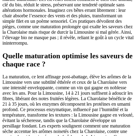
clé du bio, réduit le stress, préservant une tendreté optimale sans
altérations hormonales. Imaginez ces bêtes errant librement : leur
chair absorbe l’essence des vents et des pluies, transformant un
simple filet en un poème sensoriel. Ces pratiques dévoilent des
pièges, comme une maturation prolongée qui exalte les saveurs chez
la Charolaise mais risque de durcir la Limousine si mal gérée. Ainsi,
l’élevage bio ne masque pas ; il révèle, reliant le goût à un cycle vital
ininterrompu.
Quelle maturation optimise les saveurs de
chaque race ?
La maturation, ce lent affinage post-abattage, élève les arômes de la
Limousine vers une subtilité éthérée et ceux de la Charolaise vers
une intensité enveloppante, comme un vin qui gagne en noblesse
avec les ans. Pour la Limousine, 14 à 21 jours suffisent à adoucir les
fibres, libérant des notes fruitées légères. La Charolaise bénéficie de
21 à 35 jours, où les enzymes décomposent les protéines en umami
profond. Ce processus enzymatique, influencé par l’humidité et la
température, transforme les textures : la Limousine gagne en velouté,
évitant la sécheresse, tandis que la Charolaise développe un
persillage fondant. Les experts soulignent comment une maturation
sèche accentue les arômes noisetés chez la Charolaise, contre une