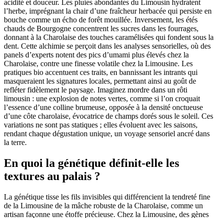
acidité et douceur. Les pluies abondantes du Limousin hydratent
l’herbe, imprégnant la chair d’une fraîcheur herbacée qui persiste en
bouche comme un écho de forêt mouillée. Inversement, les étés
chauds de Bourgogne concentrent les sucres dans les fourrages,
donnant à la Charolaise des touches caramélisées qui fondent sous la
dent. Cette alchimie se perçoit dans les analyses sensorielles, où des
panels d’experts notent des pics d’umami plus élevés chez la
Charolaise, contre une finesse volatile chez la Limousine. Les
pratiques bio accentuent ces traits, en bannissant les intrants qui
masqueraient les signatures locales, permettant ainsi au goût de
refléter fidèlement le paysage. Imaginez mordre dans un rôti
limousin : une explosion de notes vertes, comme si l’on croquait
l’essence d’une colline brumeuse, opposée à la densité onctueuse
d’une côte charolaise, évocatrice de champs dorés sous le soleil. Ces
variations ne sont pas statiques ; elles évoluent avec les saisons,
rendant chaque dégustation unique, un voyage sensoriel ancré dans
la terre.
En quoi la génétique définit-elle les
textures au palais ?
La génétique tisse les fils invisibles qui différencient la tendreté fine
de la Limousine de la mâche robuste de la Charolaise, comme un
artisan façonne une étoffe précieuse. Chez la Limousine, des gènes