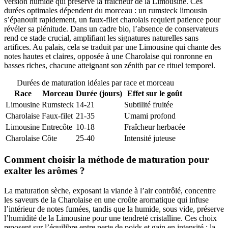
version humide qui préserve la fraîcheur de la Limousine. Ces
durées optimales dépendent du morceau : un rumsteck limousin
s’épanouit rapidement, un faux-filet charolais requiert patience pour
révéler sa plénitude. Dans un cadre bio, l’absence de conservateurs
rend ce stade crucial, amplifiant les signatures naturelles sans
artifices. Au palais, cela se traduit par une Limousine qui chante des
notes hautes et claires, opposée à une Charolaise qui ronronne en
basses riches, chacune atteignant son zénith par ce rituel temporel.
Durées de maturation idéales par race et morceau
Race
Morceau
Durée (jours)
Effet sur le goût
Limousine
Rumsteck
14-21
Subtilité fruitée
Charolaise
Faux-filet
21-35
Umami profond
Limousine
Entrecôte
10-18
Fraîcheur herbacée
Charolaise
Côte
25-40
Intensité juteuse
Comment choisir la méthode de maturation pour
exalter les arômes ?
La maturation sèche, exposant la viande à l’air contrôlé, concentre
les saveurs de la Charolaise en une croûte aromatique qui infuse
l’intérieur de notes fumées, tandis que la humide, sous vide, préserve
l’humidité de la Limousine pour une tendreté cristalline. Ces choix
reposent sur l’équilibre entre perte de poids et gain en intensité : la