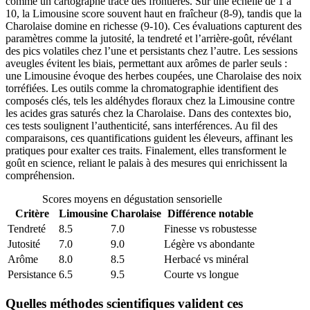
comme un cartographe trace des frontières. Sur une échelle de 1 à
10, la Limousine score souvent haut en fraîcheur (8-9), tandis que la
Charolaise domine en richesse (9-10). Ces évaluations capturent des
paramètres comme la jutosité, la tendreté et l’arrière-goût, révélant
des pics volatiles chez l’une et persistants chez l’autre. Les sessions
aveugles évitent les biais, permettant aux arômes de parler seuls :
une Limousine évoque des herbes coupées, une Charolaise des noix
torréfiées. Les outils comme la chromatographie identifient des
composés clés, tels les aldéhydes floraux chez la Limousine contre
les acides gras saturés chez la Charolaise. Dans des contextes bio,
ces tests soulignent l’authenticité, sans interférences. Au fil des
comparaisons, ces quantifications guident les éleveurs, affinant les
pratiques pour exalter ces traits. Finalement, elles transforment le
goût en science, reliant le palais à des mesures qui enrichissent la
compréhension.
Scores moyens en dégustation sensorielle
Critère
Limousine
Charolaise
Différence notable
Tendreté
8.5
7.0
Finesse vs robustesse
Jutosité
7.0
9.0
Légère vs abondante
Arôme
8.0
8.5
Herbacé vs minéral
Persistance
6.5
9.5
Courte vs longue
Quelles méthodes scientifiques valident ces