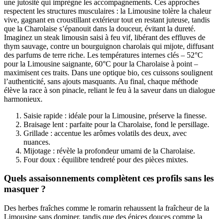
une jutosité qui imprègne les accompagnements. Ces approches
respectent les structures musculaires : la Limousine tolère la chaleur
vive, gagnant en croustillant extérieur tout en restant juteuse, tandis
que la Charolaise s’épanouit dans la douceur, évitant la dureté.
Imaginez un steak limousin saisi à feu vif, libérant des effluves de
thym sauvage, contre un bourguignon charolais qui mijote, diffusant
des parfums de terre riche. Les températures internes clés – 52°C
pour la Limousine saignante, 60°C pour la Charolaise à point –
maximisent ces traits. Dans une optique bio, ces cuissons soulignent
l’authenticité, sans ajouts masquants. Au final, chaque méthode
élève la race à son pinacle, reliant le feu à la saveur dans un dialogue
harmonieux.
Saisie rapide : idéale pour la Limousine, préserve la finesse.
Braisage lent : parfaite pour la Charolaise, fond le persillage.
Grillade : accentue les arômes volatils des deux, avec
nuances.
Mijotage : révèle la profondeur umami de la Charolaise.
Four doux : équilibre tendreté pour des pièces mixtes.
Quels assaisonnements complètent ces profils sans les
masquer ?
Des herbes fraîches comme le romarin rehaussent la fraîcheur de la
Limousine sans dominer, tandis que des épices douces comme la