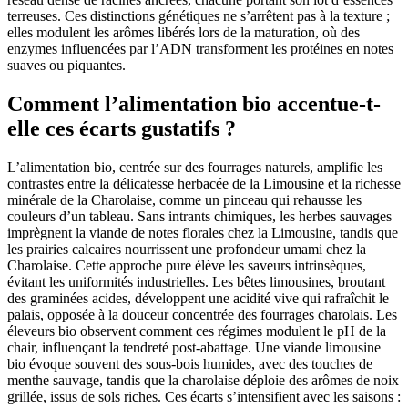
terreuses. Ces distinctions génétiques ne s’arrêtent pas à la texture ;
elles modulent les arômes libérés lors de la maturation, où des
enzymes influencées par l’ADN transforment les protéines en notes
suaves ou piquantes.
Comment l’alimentation bio accentue-t-
elle ces écarts gustatifs ?
L’alimentation bio, centrée sur des fourrages naturels, amplifie les
contrastes entre la délicatesse herbacée de la Limousine et la richesse
minérale de la Charolaise, comme un pinceau qui rehausse les
couleurs d’un tableau. Sans intrants chimiques, les herbes sauvages
imprègnent la viande de notes florales chez la Limousine, tandis que
les prairies calcaires nourrissent une profondeur umami chez la
Charolaise. Cette approche pure élève les saveurs intrinsèques,
évitant les uniformités industrielles. Les bêtes limousines, broutant
des graminées acides, développent une acidité vive qui rafraîchit le
palais, opposée à la douceur concentrée des fourrages charolais. Les
éleveurs bio observent comment ces régimes modulent le pH de la
chair, influençant la tendreté post-abattage. Une viande limousine
bio évoque souvent des sous-bois humides, avec des touches de
menthe sauvage, tandis que la charolaise déploie des arômes de noix
grillée, issus de sols riches. Ces écarts s’intensifient avec les saisons :