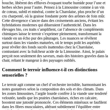
bouche, libèrent des effluves évoquant tourbe humide pour l’une et
herbes sèches pour l’autre. Pensez à la Limousine comme à un vin
de coteau, subtil et minéral, contre la Charolaise, plus proche d’un
cru charpenté, où la graisse fondante porte des arômes de foin mûr.
Cette divergence s’ancre dans des croisements anciens, évitant les
hybridations modernes qui dilueraient l’authenticité. Dans les
élevages bio, ces traits s’amplifient, car l’absence de compléments
chimiques laisse le terroir s’exprimer pleinement, transformant la
viande en un écho pur des pâturages. Les nuances se révèlent
surtout dans les viandes maturées, où le temps polit les aspérités
pour révéler des fonds sucrés inattendus chez la Charolaise,
contrastant avec la fraîcheur acide de la Limousine. Ainsi, le palais
perçoit non seulement des saveurs, mais des histoires gravées dans la
chair, reliant le mangeur à des paysages oubliés.
Comment le terroir influence-t-il ces distinctions
sensorielles ?
Le terroir agit comme un chef d’orchestre invisible, harmonisant les
notes gustatives selon la composition des sols et des climats. Dans
les zones limousines, l’argile lourde confère à la viande une tendreté
veloutée, tandis que les prairies charolaises, riches en calcaire,
boostent une jutosité prononcée. Ces éléments minéraux se faufilent
dans les fibres musculaires, altérant subtilement l’équilibre entre